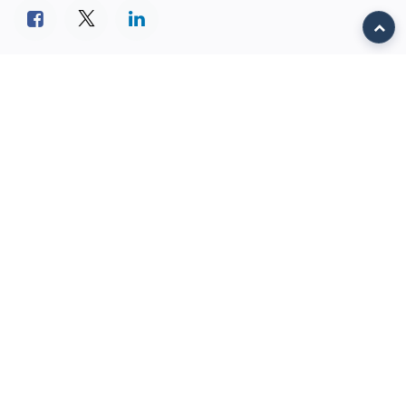
ETIQUETAS
Talento Treming
NUESTROS BLOGS
Transformación Digital
Odoo ERP
Casos de éxito
Noticias Treming
Cultura Treming